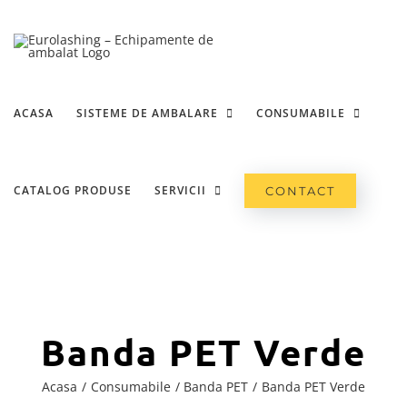
Skip
to
content
ACASA
SISTEME DE AMBALARE
CONSUMABILE
CATALOG PRODUSE
SERVICII
CONTACT
Banda PET Verde
Acasa
Consumabile
Banda PET
Banda PET Verde