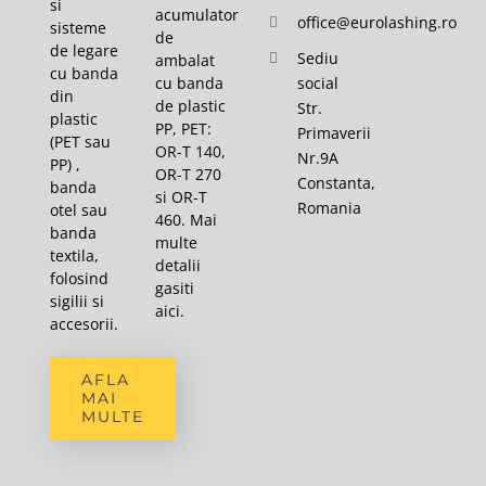
si
acumulator
office@eurolashing.ro
sisteme
de
de legare
Sediu
ambalat
cu banda
cu banda
social
din
de plastic
Str.
plastic
PP, PET:
Primaverii
(PET sau
OR-T 140,
Nr.9A
PP) ,
OR-T 270
Constanta,
banda
si OR-T
Romania
otel sau
460. Mai
banda
multe
textila,
detalii
folosind
gasiti
sigilii si
aici
.
accesorii.
AFLA
MAI
MULTE