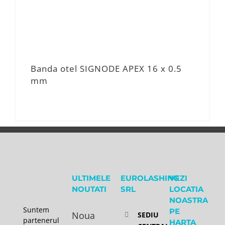
Banda otel SIGNODE APEX 16 x 0.5
mm
ULTIMELE
EUROLASHING
VEZI
NOUTATI
SRL
LOCATIA
NOASTRA
Suntem
PE
Noua
SEDIU
partenerul
HARTA