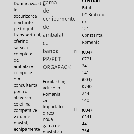
CENTRAL
gama
Dumneavoastra
Bdul.
in
de
I.C.Bratianu,
securizarea
echipamente
nr.
marfurilor
de
131
pe timpul
ambalat
transportului,
Constanta,
oferind
cu
Romania
servicii
banda
(004)
complete
PP/PET
0721
de
241
ambalare
ORGAPACK
141
compuse
din
(004)
Eurolashing
consultanta
0740
aduce in
pentru
244
Romania
alegerea
140
ca
celei mai
importator
(004)
competitive
direct
variante,
0341
noua
masini,
441
gama de
echipamente
764
masini cu