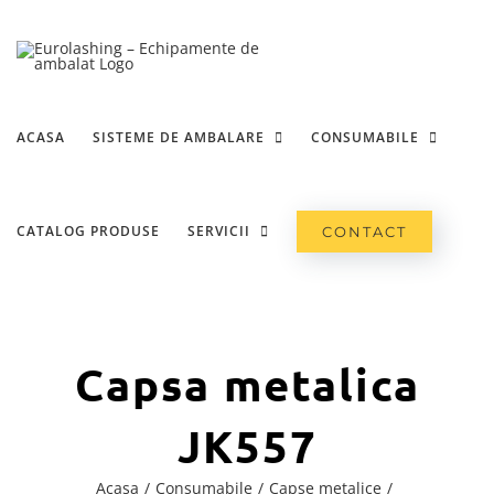
Skip
to
content
ACASA
SISTEME DE AMBALARE
CONSUMABILE
CATALOG PRODUSE
SERVICII
CONTACT
Capsa metalica
JK557
Acasa
Consumabile
Capse metalice