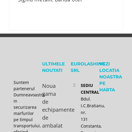
ULTIMELE
EUROLASHING
VEZI
NOUTATI
SRL
LOCATIA
NOASTRA
Suntem
PE
Noua
SEDIU
partenerul
HARTA
CENTRAL
gama
Dumneavoastra
Bdul.
in
de
I.C.Bratianu,
securizarea
echipamente
nr.
marfurilor
de
131
pe timpul
ambalat
transportului,
Constanta,
oferind