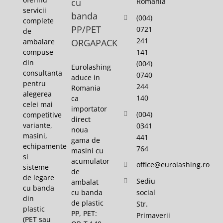
cu
Romania
servicii
banda
(004)
complete
PP/PET
0721
de
241
ambalare
ORGAPACK
141
compuse
din
(004)
Eurolashing
consultanta
0740
aduce in
pentru
244
Romania
alegerea
140
ca
celei mai
importator
(004)
competitive
direct
variante,
0341
noua
masini,
441
gama de
echipamente
764
masini cu
si
acumulator
office@eurolashing.ro
sisteme
de
de legare
Sediu
ambalat
cu banda
cu banda
social
din
de plastic
Str.
plastic
PP, PET:
Primaverii
(PET sau