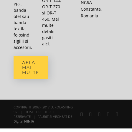
OR-T 140,
Nr.9A
PP) ,
OR-T 270
Constanta,
banda
si OR-T
Romania
otel sau
460. Mai
banda
multe
textila,
detalii
folosind
gasiti
sigilii si
aici
.
accesorii.
AFLA
MAI
MULTE
COPYRIGHT 2002 - 2017 EUROLASHING
SRL | TOATE DREPTURILE
Facebook
X
YouTube
Rss
E-
REZERVATE | FAURIT SI VEGHEAT DE
mail:
Digital
NINJA