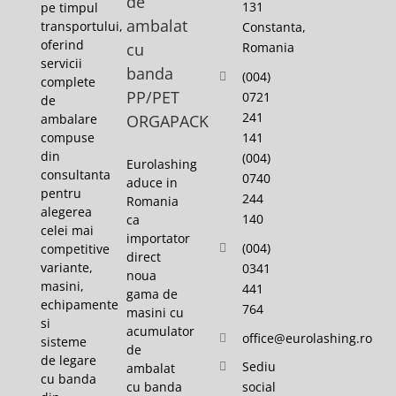
de
131
pe timpul
ambalat
transportului,
Constanta,
oferind
cu
Romania
servicii
banda
(004)
complete
PP/PET
0721
de
241
ambalare
ORGAPACK
141
compuse
din
(004)
Eurolashing
consultanta
0740
aduce in
pentru
244
Romania
alegerea
140
ca
celei mai
importator
(004)
competitive
direct
variante,
0341
noua
masini,
441
gama de
echipamente
764
masini cu
si
acumulator
office@eurolashing.ro
sisteme
de
de legare
Sediu
ambalat
cu banda
cu banda
social