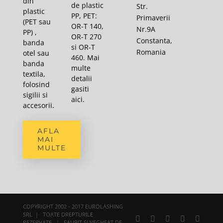
din
de plastic
Str.
plastic
PP, PET:
Primaverii
(PET sau
OR-T 140,
Nr.9A
PP) ,
OR-T 270
Constanta,
banda
si OR-T
Romania
otel sau
460. Mai
banda
multe
textila,
detalii
folosind
gasiti
sigilii si
aici
.
accesorii.
AFLA
MAI
MULTE
COPYRIGHT 2002 - 2017 EUROLASHING
SRL | TOATE DREPTURILE
Facebook
X
YouTube
Rss
E-
REZERVATE | FAURIT SI VEGHEAT DE