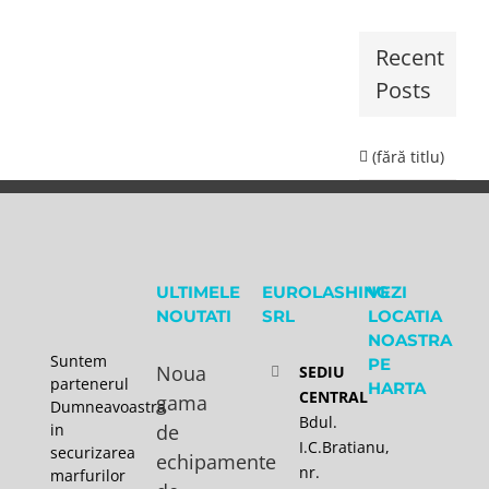
Recent
Posts
(fără titlu)
ULTIMELE
EUROLASHING
VEZI
NOUTATI
SRL
LOCATIA
NOASTRA
Suntem
PE
Noua
SEDIU
partenerul
HARTA
CENTRAL
gama
Dumneavoastra
Bdul.
in
de
I.C.Bratianu,
securizarea
echipamente
nr.
marfurilor