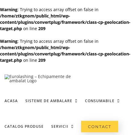
Warning
: Trying to access array offset on false in
/home/ztkgnom/public_html/wp-
content/plugins/convertplug/framework/class-cp-geolocation-
target.php
on line
209
Warning
: Trying to access array offset on false in
/home/ztkgnom/public_html/wp-
content/plugins/convertplug/framework/class-cp-geolocation-
target.php
on line
209
Skip
to
content
ACASA
SISTEME DE AMBALARE
CONSUMABILE
CATALOG PRODUSE
SERVICII
CONTACT