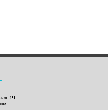
L
u, nr. 131
ania