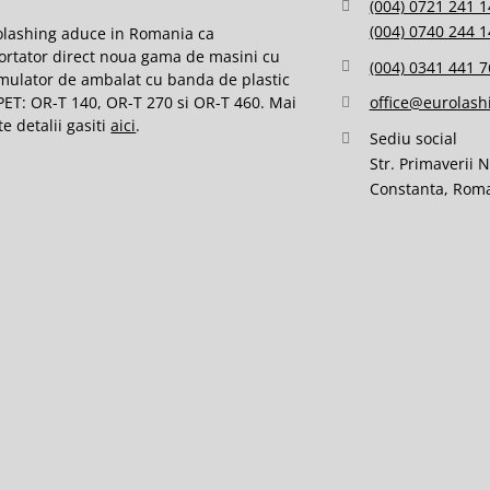
(004) 0721 241 1
(004) 0740 244 1
olashing aduce in Romania ca
ortator direct noua gama de masini cu
(004) 0341 441 7
mulator de ambalat cu banda de plastic
PET: OR-T 140, OR-T 270 si OR-T 460. Mai
office@eurolash
e detalii gasiti
aici
.
Sediu social
Str. Primaverii 
Constanta, Rom