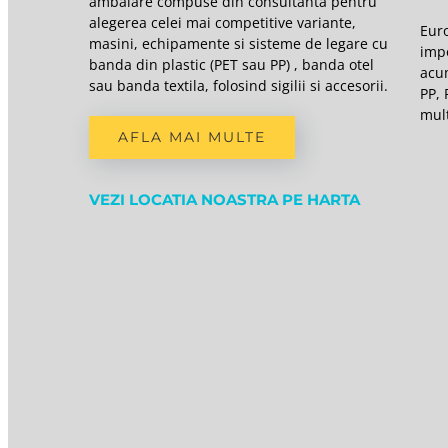
ambalare compuse din consultanta pentru
alegerea celei mai competitive variante,
Eur
masini, echipamente si sisteme de legare cu
imp
banda din plastic (PET sau PP) , banda otel
acu
sau banda textila, folosind sigilii si accesorii.
PP, 
mult
AFLA MAI MULTE
VEZI LOCATIA NOASTRA PE HARTA