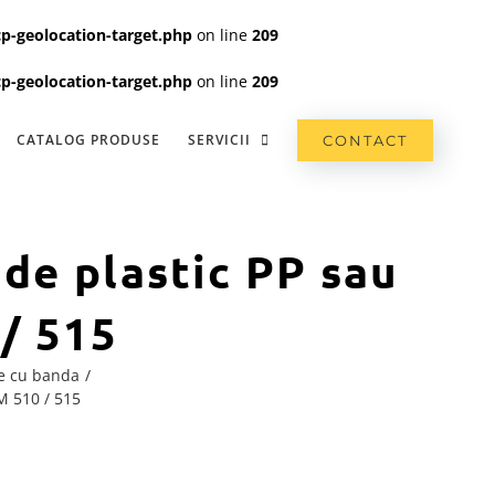
p-geolocation-target.php
on line
209
p-geolocation-target.php
on line
209
CATALOG PRODUSE
SERVICII
CONTACT
de plastic PP sau
/ 515
e cu banda
 510 / 515