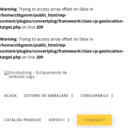
Warning
: Trying to access array offset on false in
/home/ztkgnom/public_html/wp-
content/plugins/convertplug/framework/class-cp-geolocation-
target.php
on line
209
Warning
: Trying to access array offset on false in
/home/ztkgnom/public_html/wp-
content/plugins/convertplug/framework/class-cp-geolocation-
target.php
on line
209
Skip
to
content
ACASA
SISTEME DE AMBALARE
CONSUMABILE
CATALOG PRODUSE
SERVICII
CONTACT