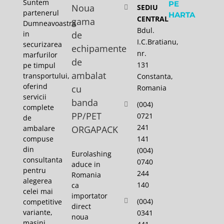
Suntem
PE
Noua
SEDIU
partenerul
HARTA
CENTRAL
gama
Dumneavoastra
Bdul.
in
de
I.C.Bratianu,
securizarea
echipamente
nr.
marfurilor
de
131
pe timpul
ambalat
transportului,
Constanta,
oferind
cu
Romania
servicii
banda
(004)
complete
PP/PET
0721
de
241
ambalare
ORGAPACK
141
compuse
din
(004)
Eurolashing
consultanta
0740
aduce in
pentru
244
Romania
alegerea
140
ca
celei mai
importator
(004)
competitive
direct
variante,
0341
noua
masini,