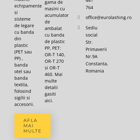
441
gama de
echipamente
764
masini cu
si
acumulator
office@eurolashing.ro
sisteme
de
de legare
Sediu
ambalat
cu banda
cu banda
social
din
de plastic
Str.
plastic
PP, PET:
Primaverii
(PET sau
OR-T 140,
Nr.9A
PP) ,
OR-T 270
Constanta,
banda
si OR-T
Romania
otel sau
460. Mai
banda
multe
textila,
detalii
folosind
gasiti
sigilii si
aici
.
accesorii.
AFLA
MAI
MULTE