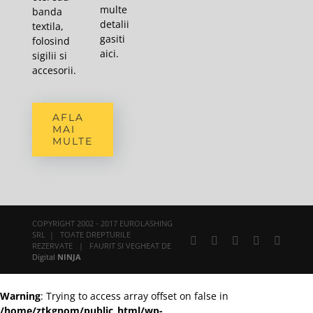
multe
banda
detalii
textila,
gasiti
folosind
aici
.
sigilii si
accesorii.
AFLA
MAI
MULTE
COPYRIGHT 2002 - 2017 EUROLASHING
SRL | TOATE DREPTURILE
Facebook
X
YouTube
Rss
E-
REZERVATE | FAURIT SI VEGHEAT DE
mail:
Digital
NINJA
Warning
: Trying to access array offset on false in
/home/ztkgnom/public_html/wp-