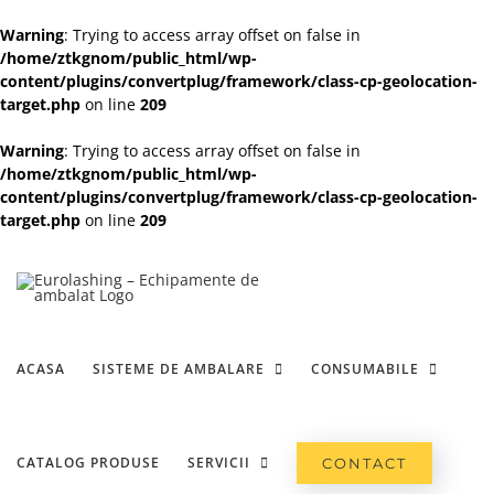
Warning
: Trying to access array offset on false in
/home/ztkgnom/public_html/wp-
content/plugins/convertplug/framework/class-cp-geolocation-
target.php
on line
209
Warning
: Trying to access array offset on false in
/home/ztkgnom/public_html/wp-
content/plugins/convertplug/framework/class-cp-geolocation-
target.php
on line
209
Skip
to
content
ACASA
SISTEME DE AMBALARE
CONSUMABILE
CATALOG PRODUSE
SERVICII
CONTACT