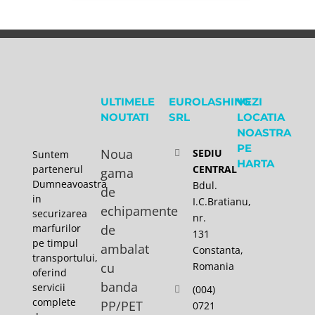
ULTIMELE
EUROLASHING
VEZI
NOUTATI
SRL
LOCATIA
NOASTRA
PE
Noua
SEDIU
Suntem
HARTA
partenerul
CENTRAL
gama
Dumneavoastra
Bdul.
de
in
I.C.Bratianu,
echipamente
securizarea
nr.
marfurilor
de
131
pe timpul
ambalat
Constanta,
transportului,
cu
Romania
oferind
banda
servicii
(004)
complete
PP/PET
0721