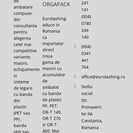
de
241
ORGAPACK
ambalare
141
compuse
(004)
Eurolashing
din
0740
aduce in
consultanta
244
Romania
pentru
140
ca
alegerea
importator
celei mai
(004)
direct
competitive
0341
noua
variante,
441
gama de
masini,
764
masini cu
echipamente
acumulator
si
office@eurolashing.ro
de
sisteme
Sediu
ambalat
de legare
cu banda
social
cu banda
de plastic
Str.
din
PP, PET:
plastic
Primaverii
OR-T 140,
(PET sau
Nr.9A
OR-T 270
PP) ,
Constanta,
si OR-T
banda
Romania
460. Mai
otel sau