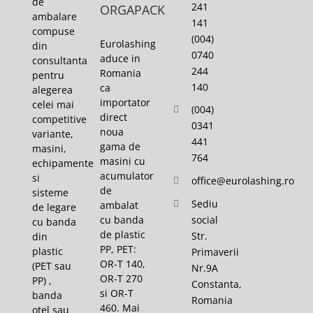
de
241
ORGAPACK
ambalare
141
compuse
(004)
Eurolashing
din
0740
aduce in
consultanta
244
Romania
pentru
140
ca
alegerea
importator
celei mai
(004)
direct
competitive
0341
noua
variante,
441
gama de
masini,
764
masini cu
echipamente
acumulator
si
office@eurolashing.ro
de
sisteme
Sediu
ambalat
de legare
cu banda
social
cu banda
de plastic
Str.
din
PP, PET:
plastic
Primaverii
OR-T 140,
(PET sau
Nr.9A
OR-T 270
PP) ,
Constanta,
si OR-T
banda
Romania
460. Mai
otel sau