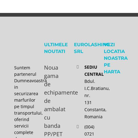
ULTIMELE
EUROLASHING
VEZI
NOUTATI
SRL
LOCATIA
NOASTRA
PE
Noua
SEDIU
Suntem
HARTA
partenerul
CENTRAL
gama
Dumneavoastra
Bdul.
de
in
I.C.Bratianu,
echipamente
securizarea
nr.
marfurilor
de
131
pe timpul
ambalat
Constanta,
transportului,
cu
Romania
oferind
banda
servicii
(004)
complete
PP/PET
0721