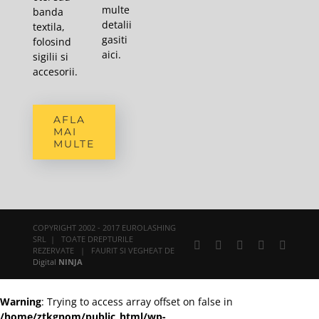
multe
banda
detalii
textila,
gasiti
folosind
aici
.
sigilii si
accesorii.
AFLA
MAI
MULTE
COPYRIGHT 2002 - 2017 EUROLASHING
SRL | TOATE DREPTURILE
Facebook
X
YouTube
Rss
E-
REZERVATE | FAURIT SI VEGHEAT DE
mail:
Digital
NINJA
Warning
: Trying to access array offset on false in
/home/ztkgnom/public_html/wp-