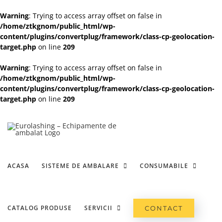
Warning
: Trying to access array offset on false in
/home/ztkgnom/public_html/wp-
content/plugins/convertplug/framework/class-cp-geolocation-
target.php
on line
209
Warning
: Trying to access array offset on false in
/home/ztkgnom/public_html/wp-
content/plugins/convertplug/framework/class-cp-geolocation-
target.php
on line
209
Skip
to
content
ACASA
SISTEME DE AMBALARE
CONSUMABILE
CATALOG PRODUSE
SERVICII
CONTACT