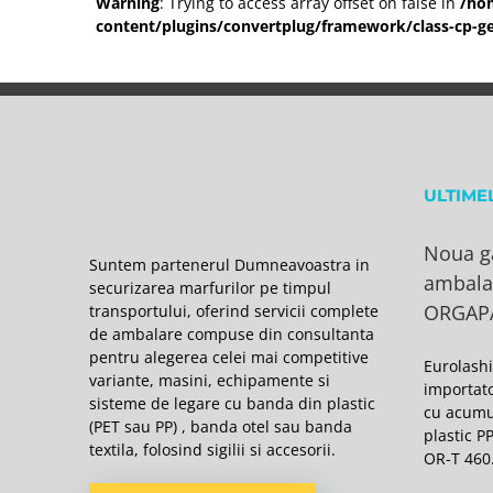
Warning
: Trying to access array offset on false in
/ho
content/plugins/convertplug/framework/class-cp-ge
ULTIME
Noua g
Suntem partenerul Dumneavoastra in
ambala
securizarea marfurilor pe timpul
ORGAP
transportului, oferind servicii complete
de ambalare compuse din consultanta
pentru alegerea celei mai competitive
Eurolash
variante, masini, echipamente si
importat
sisteme de legare cu banda din plastic
cu acumu
(PET sau PP) , banda otel sau banda
plastic P
textila, folosind sigilii si accesorii.
OR-T 460.