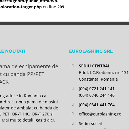
me/ztkgnom/public_html/wp-
olocation-target.php
on line
209
LE NOUTATI
EUROLASHING SRL
ama de echipamente de
SEDIU CENTRAL
Bdul. I.C.Bratianu, nr. 131
t cu banda PP/PET
Constanta, Romania
ACK
(004) 0721 241 141
(004) 0740 244 140
ing aduce in Romania ca
or direct noua gama de masini
(004) 0341 441 764
lator de ambalat cu banda de
P, PET: OR-T 140, OR-T 270 si
office@eurolashing.ro
 Mai multe detalii gasiti
aici
.
Sediu social