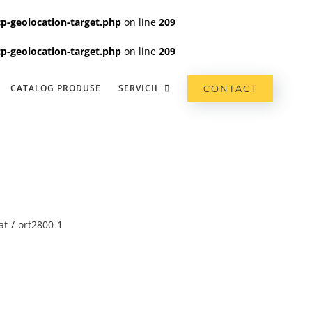
p-geolocation-target.php
on line
209
p-geolocation-target.php
on line
209
CATALOG PRODUSE
SERVICII
CONTACT
at
ort2800-1