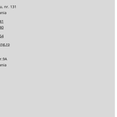
u, nr. 131
ania
41
40
64
ing.ro
Nr.9A
ania