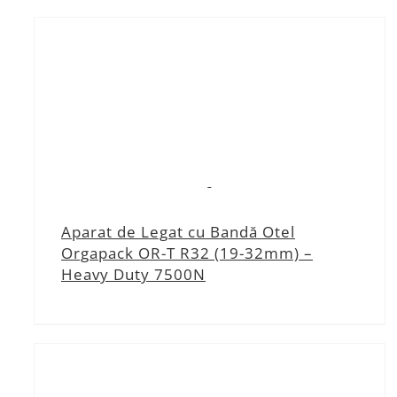
Aparat de Legat cu Bandă Otel
Orgapack OR-T R32 (19-32mm) –
Heavy Duty 7500N