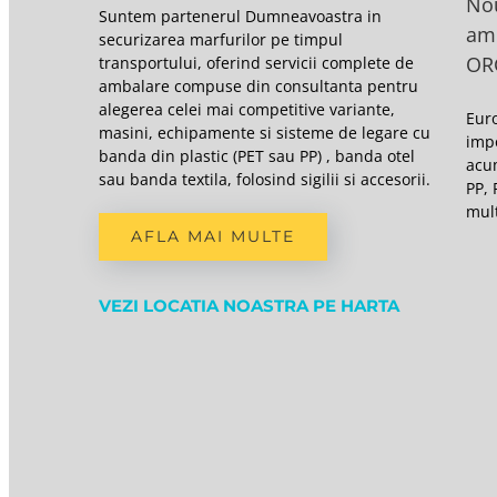
No
Suntem partenerul Dumneavoastra in
am
securizarea marfurilor pe timpul
OR
transportului, oferind servicii complete de
ambalare compuse din consultanta pentru
alegerea celei mai competitive variante,
Eur
masini, echipamente si sisteme de legare cu
imp
banda din plastic (PET sau PP) , banda otel
acu
sau banda textila, folosind sigilii si accesorii.
PP, 
mult
AFLA MAI MULTE
VEZI LOCATIA NOASTRA PE HARTA