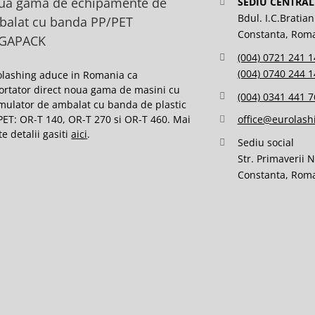
ua gama de echipamente de
SEDIU CENTRAL
Bdul. I.C.Bratian
balat cu banda PP/PET
Constanta, Rom
GAPACK
(004) 0721 241 1
(004) 0740 244 1
olashing aduce in Romania ca
ortator direct noua gama de masini cu
(004) 0341 441 7
mulator de ambalat cu banda de plastic
PET: OR-T 140, OR-T 270 si OR-T 460. Mai
office@eurolash
e detalii gasiti
aici
.
Sediu social
Str. Primaverii 
Constanta, Rom