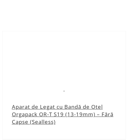
Aparat de Legat cu Bandă de Otel
Orgapack OR-T S19 (13-19mm) – Fără
Capse (Sealless)