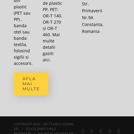
din
de plastic
Str.
plastic
PP, PET:
Primaverii
(PET sau
OR-T 140,
Nr.9A
PP) ,
OR-T 270
Constanta,
banda
si OR-T
Romania
otel sau
460. Mai
banda
multe
textila,
detalii
folosind
gasiti
sigilii si
aici
.
accesorii.
AFLA
MAI
MULTE
COPYRIGHT 2002 - 2017 EUROLASHING
SRL | TOATE DREPTURILE
Facebook
X
YouTube
Rss
E-
REZERVATE | FAURIT SI VEGHEAT DE