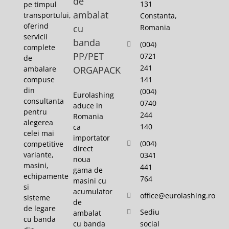
de
131
pe timpul
ambalat
transportului,
Constanta,
oferind
cu
Romania
servicii
banda
(004)
complete
PP/PET
0721
de
241
ambalare
ORGAPACK
141
compuse
din
(004)
Eurolashing
consultanta
0740
aduce in
pentru
244
Romania
alegerea
140
ca
celei mai
importator
(004)
competitive
direct
variante,
0341
noua
masini,
441
gama de
echipamente
764
masini cu
si
acumulator
office@eurolashing.ro
sisteme
de
de legare
Sediu
ambalat
cu banda
cu banda
social