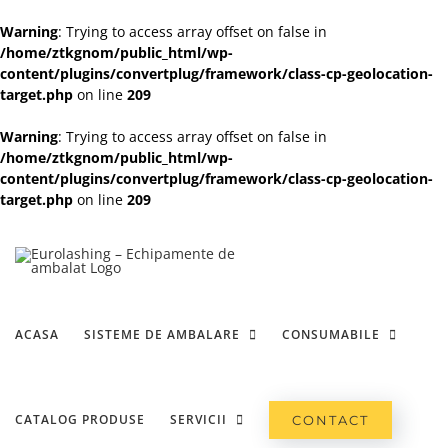
Warning
: Trying to access array offset on false in
/home/ztkgnom/public_html/wp-
content/plugins/convertplug/framework/class-cp-geolocation-
target.php
on line
209
Warning
: Trying to access array offset on false in
/home/ztkgnom/public_html/wp-
content/plugins/convertplug/framework/class-cp-geolocation-
target.php
on line
209
Skip
to
content
ACASA
SISTEME DE AMBALARE
CONSUMABILE
CATALOG PRODUSE
SERVICII
CONTACT