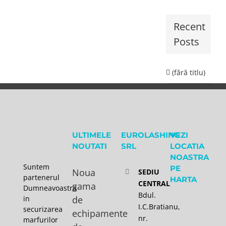
Recent
Posts
(fără titlu)
ULTIMELE
EUROLASHING
VEZI
NOUTATI
SRL
LOCATIA
NOASTRA
Suntem
PE
Noua
SEDIU
partenerul
HARTA
CENTRAL
gama
Dumneavoastra
Bdul.
in
de
I.C.Bratianu,
securizarea
echipamente
nr.
marfurilor