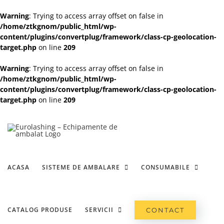
Warning
: Trying to access array offset on false in
/home/ztkgnom/public_html/wp-
content/plugins/convertplug/framework/class-cp-geolocation-
target.php
on line
209
Warning
: Trying to access array offset on false in
/home/ztkgnom/public_html/wp-
content/plugins/convertplug/framework/class-cp-geolocation-
target.php
on line
209
Skip
to
content
ACASA
SISTEME DE AMBALARE
CONSUMABILE
CATALOG PRODUSE
SERVICII
CONTACT