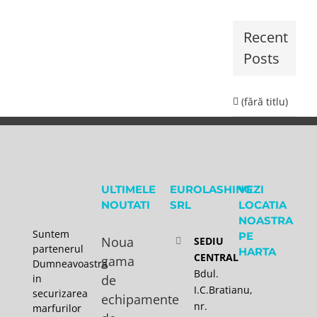
Recent
Posts
(fără titlu)
ULTIMELE
EUROLASHING
VEZI
NOUTATI
SRL
LOCATIA
NOASTRA
Suntem
PE
Noua
SEDIU
partenerul
HARTA
CENTRAL
gama
Dumneavoastra
Bdul.
in
de
I.C.Bratianu,
securizarea
echipamente
nr.
marfurilor