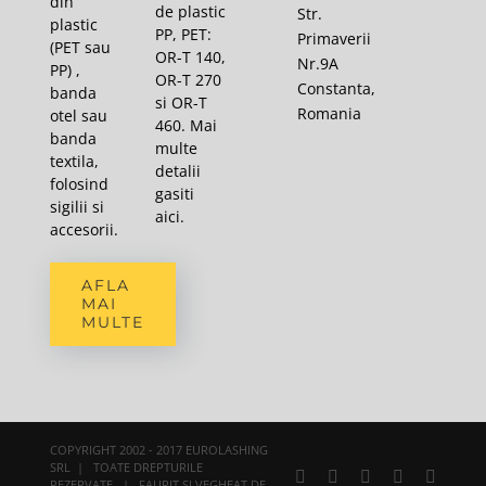
din
de plastic
Str.
plastic
PP, PET:
Primaverii
(PET sau
OR-T 140,
Nr.9A
PP) ,
OR-T 270
Constanta,
banda
si OR-T
Romania
otel sau
460. Mai
banda
multe
textila,
detalii
folosind
gasiti
sigilii si
aici
.
accesorii.
AFLA
MAI
MULTE
COPYRIGHT 2002 - 2017 EUROLASHING
SRL | TOATE DREPTURILE
Facebook
X
YouTube
Rss
E-
REZERVATE | FAURIT SI VEGHEAT DE