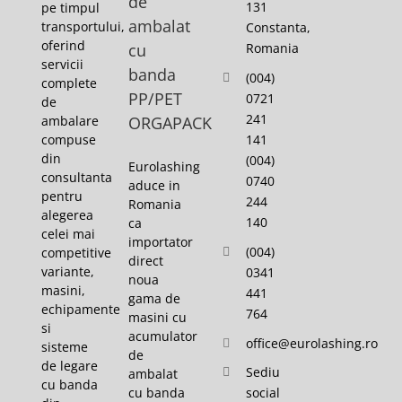
de
131
pe timpul
ambalat
transportului,
Constanta,
oferind
cu
Romania
servicii
banda
(004)
complete
PP/PET
0721
de
241
ambalare
ORGAPACK
141
compuse
din
(004)
Eurolashing
consultanta
0740
aduce in
pentru
244
Romania
alegerea
140
ca
celei mai
importator
(004)
competitive
direct
variante,
0341
noua
masini,
441
gama de
echipamente
764
masini cu
si
acumulator
office@eurolashing.ro
sisteme
de
de legare
Sediu
ambalat
cu banda
cu banda
social