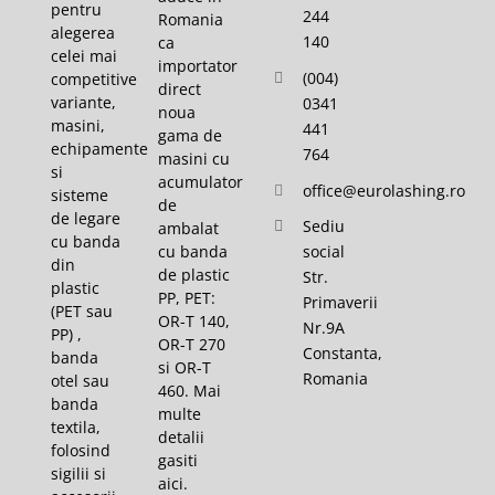
pentru
244
Romania
alegerea
140
ca
celei mai
importator
(004)
competitive
direct
variante,
0341
noua
masini,
441
gama de
echipamente
764
masini cu
si
acumulator
office@eurolashing.ro
sisteme
de
de legare
Sediu
ambalat
cu banda
cu banda
social
din
de plastic
Str.
plastic
PP, PET:
Primaverii
(PET sau
OR-T 140,
Nr.9A
PP) ,
OR-T 270
Constanta,
banda
si OR-T
Romania
otel sau
460. Mai
banda
multe
textila,
detalii
folosind
gasiti
sigilii si
aici
.