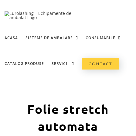
Skip
to
content
ACASA
SISTEME DE AMBALARE
CONSUMABILE
CATALOG PRODUSE
SERVICII
CONTACT
Folie stretch
automata