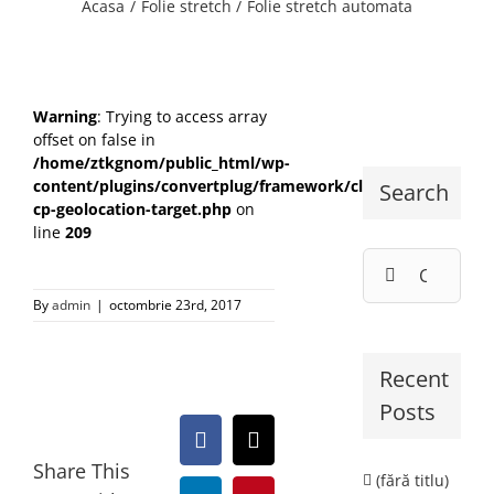
Acasa
Folie stretch
Folie stretch automata
Warning
: Trying to access array
offset on false in
/home/ztkgnom/public_html/wp-
content/plugins/convertplug/framework/class-
Search
cp-geolocation-target.php
on
line
209
Cautare...
By
admin
|
octombrie 23rd, 2017
Recent
Posts
Facebook
X
Share This
(fără titlu)