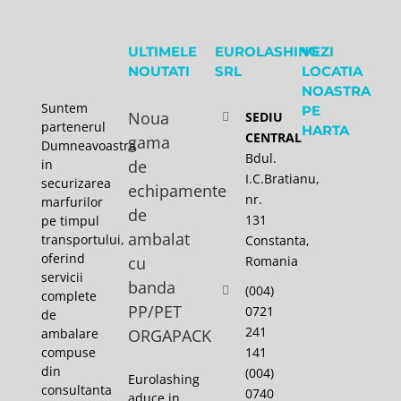
ULTIMELE
EUROLASHING
VEZI
NOUTATI
SRL
LOCATIA
NOASTRA
Suntem
PE
Noua
SEDIU
partenerul
HARTA
CENTRAL
gama
Dumneavoastra
Bdul.
in
de
I.C.Bratianu,
securizarea
echipamente
nr.
marfurilor
de
131
pe timpul
ambalat
transportului,
Constanta,
oferind
cu
Romania
servicii
banda
(004)
complete
PP/PET
0721
de
241
ambalare
ORGAPACK
141
compuse
din
(004)
Eurolashing
consultanta
0740
aduce in