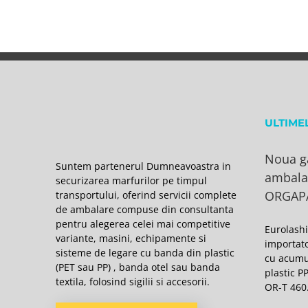
ULTIME
Noua g
Suntem partenerul Dumneavoastra in
ambala
securizarea marfurilor pe timpul
ORGAP
transportului, oferind servicii complete
de ambalare compuse din consultanta
pentru alegerea celei mai competitive
Eurolash
variante, masini, echipamente si
importat
sisteme de legare cu banda din plastic
cu acumu
(PET sau PP) , banda otel sau banda
plastic P
textila, folosind sigilii si accesorii.
OR-T 460.