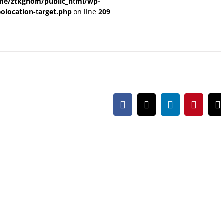
me/ztkgnom/public_html/wp-
olocation-target.php
on line
209
Facebook
X
LinkedIn
Pintere
m