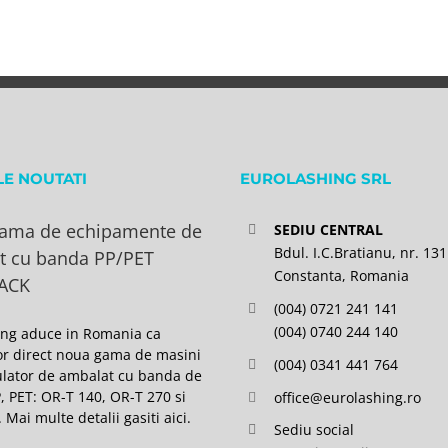
LE NOUTATI
EUROLASHING SRL
ama de echipamente de
SEDIU CENTRAL
Bdul. I.C.Bratianu, nr. 131
t cu banda PP/PET
Constanta, Romania
ACK
(004) 0721 241 141
(004) 0740 244 140
ing aduce in Romania ca
or direct noua gama de masini
(004) 0341 441 764
lator de ambalat cu banda de
P, PET: OR-T 140, OR-T 270 si
office@eurolashing.ro
 Mai multe detalii gasiti
aici
.
Sediu social