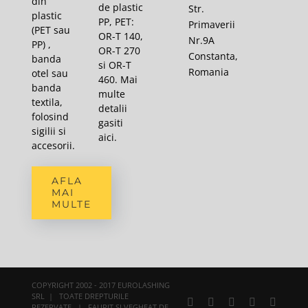
din
de plastic
Str.
plastic
PP, PET:
Primaverii
(PET sau
OR-T 140,
Nr.9A
PP) ,
OR-T 270
Constanta,
banda
si OR-T
Romania
otel sau
460. Mai
banda
multe
textila,
detalii
folosind
gasiti
sigilii si
aici
.
accesorii.
AFLA
MAI
MULTE
COPYRIGHT 2002 - 2017 EUROLASHING
SRL | TOATE DREPTURILE
Facebook
X
YouTube
Rss
E-
REZERVATE | FAURIT SI VEGHEAT DE