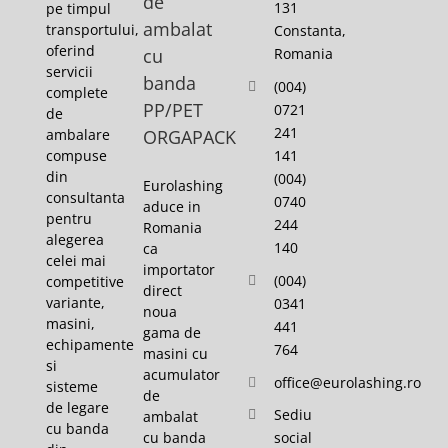
de
131
pe timpul
ambalat
transportului,
Constanta,
oferind
cu
Romania
servicii
banda
(004)
complete
PP/PET
0721
de
241
ambalare
ORGAPACK
141
compuse
din
(004)
Eurolashing
consultanta
0740
aduce in
pentru
244
Romania
alegerea
140
ca
celei mai
importator
(004)
competitive
direct
variante,
0341
noua
masini,
441
gama de
echipamente
764
masini cu
si
acumulator
office@eurolashing.ro
sisteme
de
de legare
Sediu
ambalat
cu banda
cu banda
social