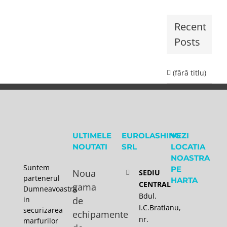
Recent
Posts
(fără titlu)
ULTIMELE
EUROLASHING
VEZI
NOUTATI
SRL
LOCATIA
NOASTRA
Suntem
PE
Noua
SEDIU
partenerul
HARTA
CENTRAL
gama
Dumneavoastra
Bdul.
in
de
I.C.Bratianu,
securizarea
echipamente
nr.
marfurilor