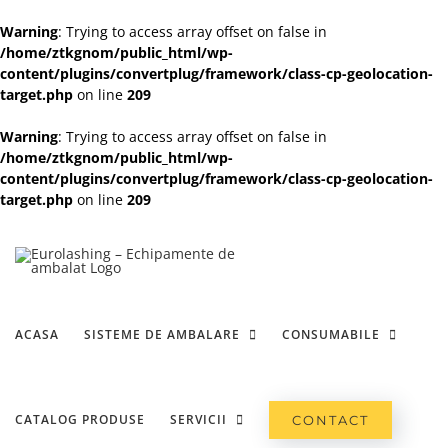
Warning
: Trying to access array offset on false in
/home/ztkgnom/public_html/wp-
content/plugins/convertplug/framework/class-cp-geolocation-
target.php
on line
209
Warning
: Trying to access array offset on false in
/home/ztkgnom/public_html/wp-
content/plugins/convertplug/framework/class-cp-geolocation-
target.php
on line
209
Skip
to
content
ACASA
SISTEME DE AMBALARE
CONSUMABILE
CATALOG PRODUSE
SERVICII
CONTACT